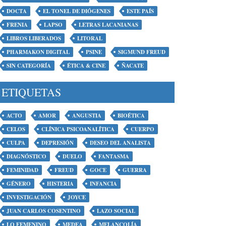
DOCTA
EL TONEL DE DIÓGENES
ESTE PAÍS
FRENIA
LAPSO
LETRAS LACANIANAS
LIBROS LIBERADOS
LITORAL
PHARMAKON DIGITAL
PSINE
SIGMUND FREUD
SIN CATEGORÍA
ÉTICA & CINE
ÑACATE
ETIQUETAS
ACTO
AMOR
ANGUSTIA
BIOÉTICA
CELOS
CLÍNICA PSICOANALÍTICA
CUERPO
CULPA
DEPRESIÓN
DESEO DEL ANALISTA
DIAGNÓSTICO
DUELO
FANTASMA
FEMINIDAD
FREUD
GOCE
GUERRA
GÉNERO
HISTERIA
INFANCIA
INVESTIGACIÓN
JOYCE
JUAN CARLOS COSENTINO
LAZO SOCIAL
LO FEMENINO
MEDEA
MELANCOLÍA