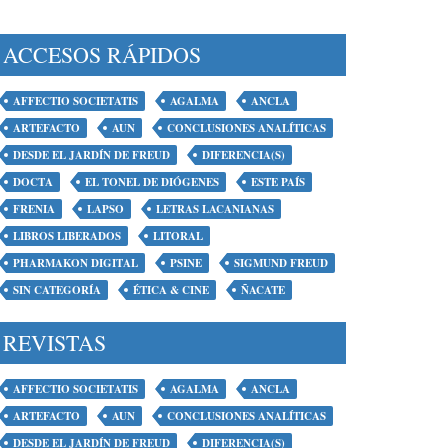
ACCESOS RÁPIDOS
AFFECTIO SOCIETATIS
AGALMA
ANCLA
ARTEFACTO
AUN
CONCLUSIONES ANALÍTICAS
DESDE EL JARDÍN DE FREUD
DIFERENCIA(S)
DOCTA
EL TONEL DE DIÓGENES
ESTE PAÍS
FRENIA
LAPSO
LETRAS LACANIANAS
LIBROS LIBERADOS
LITORAL
PHARMAKON DIGITAL
PSINE
SIGMUND FREUD
SIN CATEGORÍA
ÉTICA & CINE
ÑACATE
REVISTAS
AFFECTIO SOCIETATIS
AGALMA
ANCLA
ARTEFACTO
AUN
CONCLUSIONES ANALÍTICAS
DESDE EL JARDÍN DE FREUD
DIFERENCIA(S)