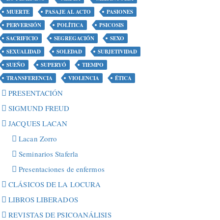
MUERTE
PASAJE AL ACTO
PASIONES
PERVERSIÓN
POLÍTICA
PSICOSIS
SACRIFICIO
SEGREGACIÓN
SEXO
SEXUALIDAD
SOLEDAD
SUBJETIVIDAD
SUEÑO
SUPERYÓ
TIEMPO
TRANSFERENCIA
VIOLENCIA
ÉTICA
PRESENTACIÓN
SIGMUND FREUD
JACQUES LACAN
Lacan Zorro
Seminarios Staferla
Presentaciones de enfermos
CLÁSICOS DE LA LOCURA
LIBROS LIBERADOS
REVISTAS DE PSICOANÁLISIS