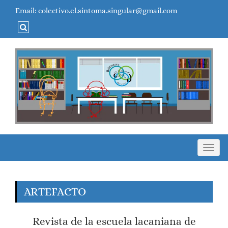
Email: colectivo.el.sintoma.singular@gmail.com
Toggle
ARTEFACTO
Revista de la escuela lacaniana de