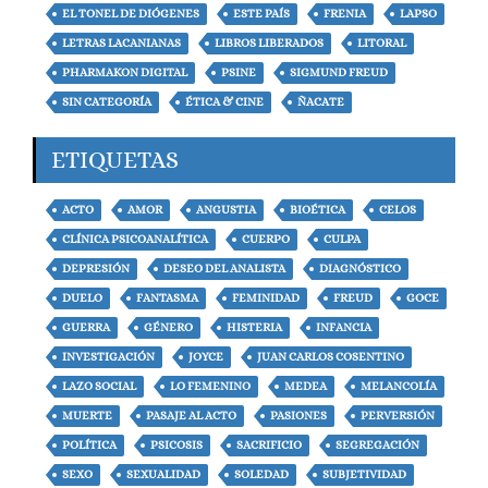
EL TONEL DE DIÓGENES
ESTE PAÍS
FRENIA
LAPSO
LETRAS LACANIANAS
LIBROS LIBERADOS
LITORAL
PHARMAKON DIGITAL
PSINE
SIGMUND FREUD
SIN CATEGORÍA
ÉTICA & CINE
ÑACATE
ETIQUETAS
ACTO
AMOR
ANGUSTIA
BIOÉTICA
CELOS
CLÍNICA PSICOANALÍTICA
CUERPO
CULPA
DEPRESIÓN
DESEO DEL ANALISTA
DIAGNÓSTICO
DUELO
FANTASMA
FEMINIDAD
FREUD
GOCE
GUERRA
GÉNERO
HISTERIA
INFANCIA
INVESTIGACIÓN
JOYCE
JUAN CARLOS COSENTINO
LAZO SOCIAL
LO FEMENINO
MEDEA
MELANCOLÍA
MUERTE
PASAJE AL ACTO
PASIONES
PERVERSIÓN
POLÍTICA
PSICOSIS
SACRIFICIO
SEGREGACIÓN
SEXO
SEXUALIDAD
SOLEDAD
SUBJETIVIDAD