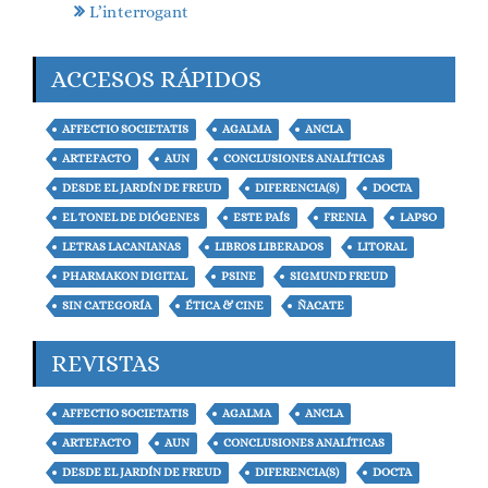
L’interrogant
ACCESOS RÁPIDOS
AFFECTIO SOCIETATIS
AGALMA
ANCLA
ARTEFACTO
AUN
CONCLUSIONES ANALÍTICAS
DESDE EL JARDÍN DE FREUD
DIFERENCIA(S)
DOCTA
EL TONEL DE DIÓGENES
ESTE PAÍS
FRENIA
LAPSO
LETRAS LACANIANAS
LIBROS LIBERADOS
LITORAL
PHARMAKON DIGITAL
PSINE
SIGMUND FREUD
SIN CATEGORÍA
ÉTICA & CINE
ÑACATE
REVISTAS
AFFECTIO SOCIETATIS
AGALMA
ANCLA
ARTEFACTO
AUN
CONCLUSIONES ANALÍTICAS
DESDE EL JARDÍN DE FREUD
DIFERENCIA(S)
DOCTA