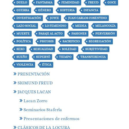
DUELO
FANTASMA
FEMINIDAD
FREUD
GOCE
GUERRA
GÉNERO
HISTERIA
INFANCIA
INVESTIGACIÓN
JOYCE
JUAN CARLOS COSENTINO
LAZO SOCIAL
LO FEMENINO
MEDEA
MELANCOLÍA
MUERTE
PASAJE AL ACTO
PASIONES
PERVERSIÓN
POLÍTICA
PSICOSIS
SACRIFICIO
SEGREGACIÓN
SEXO
SEXUALIDAD
SOLEDAD
SUBJETIVIDAD
SUEÑO
SUPERYÓ
TIEMPO
TRANSFERENCIA
VIOLENCIA
ÉTICA
PRESENTACIÓN
SIGMUND FREUD
JACQUES LACAN
Lacan Zorro
Seminarios Staferla
Presentaciones de enfermos
CLÁSICOS DE LA LOCURA