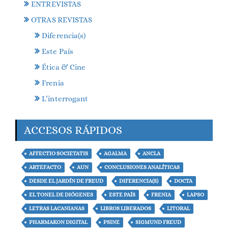
ENTREVISTAS
OTRAS REVISTAS
Diferencia(s)
Este País
Ética & Cine
Frenia
L’interrogant
ACCESOS RÁPIDOS
AFFECTIO SOCIETATIS
AGALMA
ANCLA
ARTEFACTO
AUN
CONCLUSIONES ANALÍTICAS
DESDE EL JARDÍN DE FREUD
DIFERENCIA(S)
DOCTA
EL TONEL DE DIÓGENES
ESTE PAÍS
FRENIA
LAPSO
LETRAS LACANIANAS
LIBROS LIBERADOS
LITORAL
PHARMAKON DIGITAL
PSINE
SIGMUND FREUD