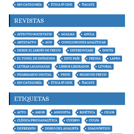
SIN CATEGORÍA
ÉTICA & CINE
ÑACATE
REVISTAS
AFFECTIO SOCIETATIS
AGALMA
ANCLA
ARTEFACTO
AUN
CONCLUSIONES ANALÍTICAS
DESDE EL JARDÍN DE FREUD
DIFERENCIA(S)
DOCTA
EL TONEL DE DIÓGENES
ESTE PAÍS
FRENIA
LAPSO
LETRAS LACANIANAS
LIBROS LIBERADOS
LITORAL
PHARMAKON DIGITAL
PSINE
SIGMUND FREUD
SIN CATEGORÍA
ÉTICA & CINE
ÑACATE
ETIQUETAS
ACTO
AMOR
ANGUSTIA
BIOÉTICA
CELOS
CLÍNICA PSICOANALÍTICA
CUERPO
CULPA
DEPRESIÓN
DESEO DEL ANALISTA
DIAGNÓSTICO