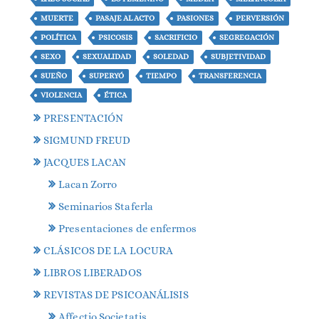
MUERTE
PASAJE AL ACTO
PASIONES
PERVERSIÓN
POLÍTICA
PSICOSIS
SACRIFICIO
SEGREGACIÓN
SEXO
SEXUALIDAD
SOLEDAD
SUBJETIVIDAD
SUEÑO
SUPERYÓ
TIEMPO
TRANSFERENCIA
VIOLENCIA
ÉTICA
PRESENTACIÓN
SIGMUND FREUD
JACQUES LACAN
Lacan Zorro
Seminarios Staferla
Presentaciones de enfermos
CLÁSICOS DE LA LOCURA
LIBROS LIBERADOS
REVISTAS DE PSICOANÁLISIS
Affectio Societatis