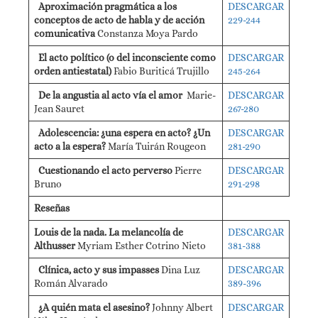
Aproximación pragmática a los
DESCARGAR
conceptos de acto de habla y de acción
229-244
comunicativa
Constanza Moya Pardo
El acto político (o del inconsciente como
DESCARGAR
orden antiestatal)
Fabio Buriticá Trujillo
245-264
De la angustia al acto vía el amor
Marie-
DESCARGAR
Jean Sauret
267-280
Adolescencia: ¿una espera en acto? ¿Un
DESCARGAR
acto a la espera?
María Tuirán Rougeon
281-290
Cuestionando el acto perverso
Pierre
DESCARGAR
Bruno
291-298
Reseñas
Louis de la nada. La melancolía de
DESCARGAR
Althusser
Myriam Esther Cotrino Nieto
381-388
Clínica, acto y sus impasses
Dina Luz
DESCARGAR
Román Alvarado
389-396
¿A quién mata el asesino?
Johnny Albert
DESCARGAR