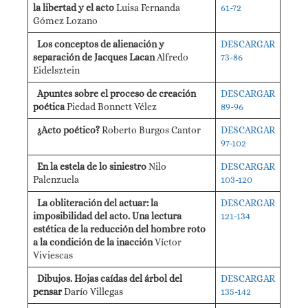
la libertad y el acto
Luisa Fernanda
61-72
Gómez Lozano
Los conceptos de alienación y
DESCARGAR
separación de Jacques Lacan
Alfredo
73-86
Eidelsztein
Apuntes sobre el proceso de creación
DESCARGAR
poética
Piedad Bonnett Vélez
89-96
¿Acto poético?
Roberto Burgos Cantor
DESCARGAR
97-102
En la estela de lo siniestro
Nilo
DESCARGAR
Palenzuela
103-120
La obliteración del actuar: la
DESCARGAR
imposibilidad del acto. Una lectura
121-134
estética de la reducción del hombre roto
a la condición de la inacción
Víctor
Viviescas
Dibujos. Hojas caídas del árbol del
DESCARGAR
pensar
Darío Villegas
135-142