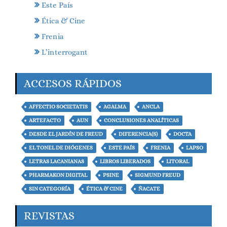
Este País
Ética & Cine
Frenia
L’interrogant
ACCESOS RÁPIDOS
AFFECTIO SOCIETATIS
AGALMA
ANCLA
ARTEFACTO
AUN
CONCLUSIONES ANALÍTICAS
DESDE EL JARDÍN DE FREUD
DIFERENCIA(S)
DOCTA
EL TONEL DE DIÓGENES
ESTE PAÍS
FRENIA
LAPSO
LETRAS LACANIANAS
LIBROS LIBERADOS
LITORAL
PHARMAKON DIGITAL
PSINE
SIGMUND FREUD
SIN CATEGORÍA
ÉTICA & CINE
ÑACATE
REVISTAS