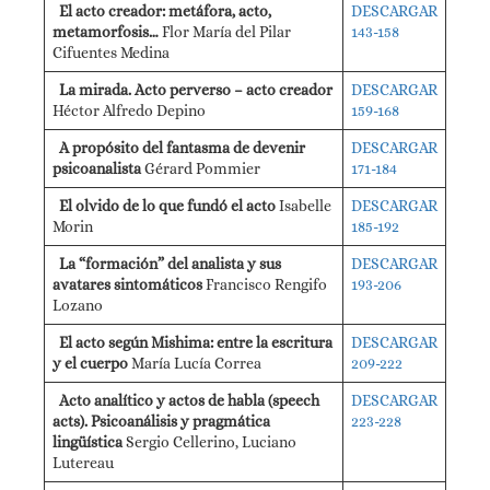
El acto creador: metáfora, acto,
DESCARGAR
metamorfosis…
Flor María del Pilar
143-158
Cifuentes Medina
La mirada. Acto perverso – acto creador
DESCARGAR
Héctor Alfredo Depino
159-168
A propósito del fantasma de devenir
DESCARGAR
psicoanalista
Gérard Pommier
171-184
El olvido de lo que fundó el acto
Isabelle
DESCARGAR
Morin
185-192
La “formación” del analista y sus
DESCARGAR
avatares sintomáticos
Francisco Rengifo
193-206
Lozano
El acto según Mishima: entre la escritura
DESCARGAR
y el cuerpo
María Lucía Correa
209-222
Acto analítico y actos de habla (speech
DESCARGAR
acts). Psicoanálisis y pragmática
223-228
lingüística
Sergio Cellerino, Luciano
Lutereau