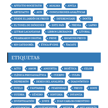
AFFECTIO SOCIETATIS
AGALMA
ANCLA
ARTEFACTO
AUN
CONCLUSIONES ANALÍTICAS
DESDE EL JARDÍN DE FREUD
DIFERENCIA(S)
DOCTA
EL TONEL DE DIÓGENES
ESTE PAÍS
FRENIA
LAPSO
LETRAS LACANIANAS
LIBROS LIBERADOS
LITORAL
PHARMAKON DIGITAL
PSINE
SIGMUND FREUD
SIN CATEGORÍA
ÉTICA & CINE
ÑACATE
ETIQUETAS
ACTO
AMOR
ANGUSTIA
BIOÉTICA
CELOS
CLÍNICA PSICOANALÍTICA
CUERPO
CULPA
DEPRESIÓN
DESEO DEL ANALISTA
DIAGNÓSTICO
DUELO
FANTASMA
FEMINIDAD
FREUD
GOCE
GUERRA
GÉNERO
HISTERIA
INFANCIA
INVESTIGACIÓN
JOYCE
JUAN CARLOS COSENTINO
LAZO SOCIAL
LO FEMENINO
MEDEA
MELANCOLÍA